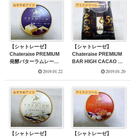
ス レビュー】
おすすめアイス
アイスクリーム
【シャトレーゼ】
【シャトレーゼ】
Chateraise PREMIUM
Chateraise PREMIUM
発酵バターラムレーズ
BAR HIGH CACAO シ
ン シャトレーゼプレミ
ャトレーゼプレミアム
2019.01.22
2019.01.20
アム【専門店 コンビニ
バー ハイカカオ【専門
スーパー アイス レビュ
店 コンビニ スーパー ア
ー】
イス レビュー】
おすすめアイス
アイスクリーム
【シャトレーゼ】
【シャトレーゼ】