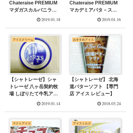
Chateraise PREMIUM
Chateraise PREMIUM
マダガスカルバニラ
マカデミアバタ－スカ
【専門店 コンビニ スー
ッチ【専門店 コンビニ
2019.01.18
2019.01.16
パー アイス レビュー】
スーパー アイス レビュ
ー】
アイスクリーム
おすすめアイス
【シャトレーゼ】シャ
【シャトレーゼ】 北海
トレーゼ 八ヶ岳契約牧
道バターソフト 【専門
場 しぼりたて牛乳アイ
店 アイス レビュー】
ス【専門店 コンビニ ス
2019.01.14
2018.03.24
ーパー アイス レビュ
ー】
ラクトアイス
アイスミルク