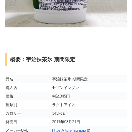
概要：宇治抹茶氷 期間限定
品名
宇治抹茶氷 期間限定
購入店
セブンイレブン
価格
税込345円
種類別
ラクトアイス
カロリー
343kcal
発売日
2017年08月21日
メーカーURL
https://7premium.jp/