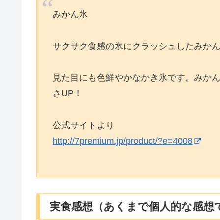
みかん氷
サクサク食感の氷にクラッシュしたみか
見た目にも色鮮やかなかき氷です。みか
さUP！
公式サイトより
http://7premium.jp/product/?e=4008
実食感想（あくまで個人的な感想