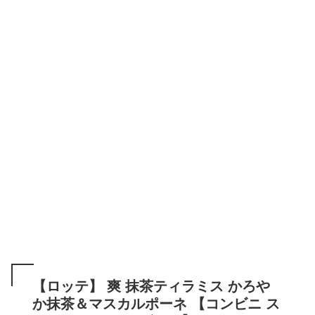
【ロッテ】 爽 抹茶ティラミス かろや
か抹茶＆マスカルポーネ 【コンビニ ス