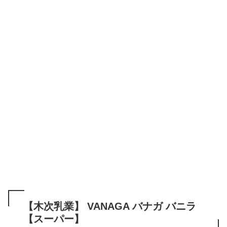
【木次乳業】 VANAGA バナガ バニラ
【スーパー】