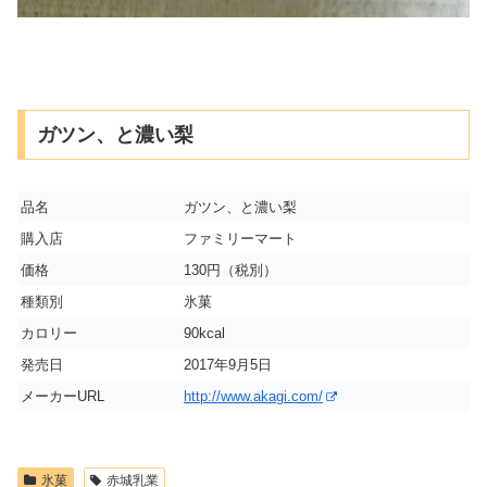
ガツン、と濃い梨
品名
ガツン、と濃い梨
購入店
ファミリーマート
価格
130円（税別）
種類別
氷菓
カロリー
90kcal
発売日
2017年9月5日
メーカーURL
http://www.akagi.com/
氷菓
赤城乳業