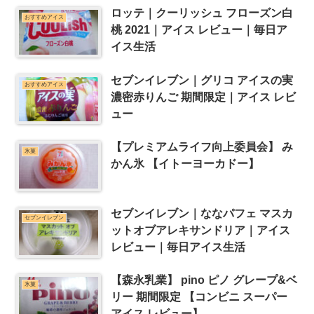
ロッテ｜クーリッシュ フローズン白
おすすめアイス
桃 2021｜アイス レビュー｜毎日ア
イス生活
セブンイレブン｜グリコ アイスの実
おすすめアイス
濃密赤りんご 期間限定｜アイス レビ
ュー
【プレミアムライフ向上委員会】 み
氷菓
かん氷 【イトーヨーカドー】
セブンイレブン｜ななパフェ マスカ
セブンイレブン
ットオブアレキサンドリア｜アイス
レビュー｜毎日アイス生活
【森永乳業】 pino ピノ グレープ&ベ
氷菓
リー 期間限定 【コンビニ スーパー
アイス レビュー】