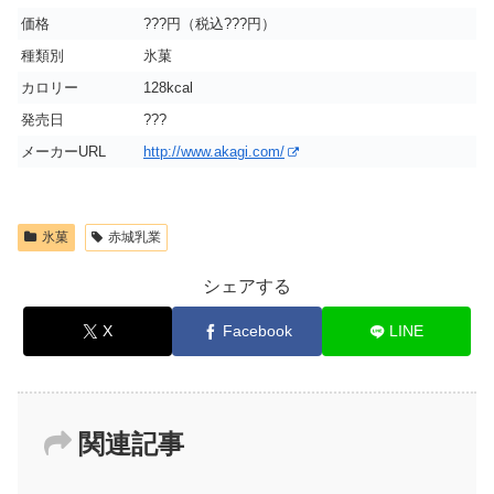
価格
???円（税込???円）
種類別
氷菓
カロリー
128kcal
発売日
???
メーカーURL
http://www.akagi.com/
氷菓
赤城乳業
シェアする
X
Facebook
LINE
関連記事