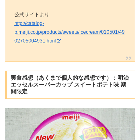
公式サイトより
http://catalog-
p.meiji.co.jp/products/sweets/icecream/010501/49
02705004931.html
実食感想（あくまで個人的な感想です）：明治
エッセルスーパーカップ スイートポテト味 期
間限定