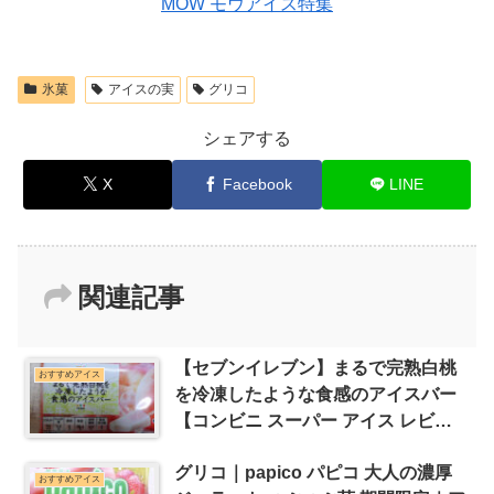
MOW モウアイス特集
氷菓
アイスの実
グリコ
シェアする
X
Facebook
LINE
関連記事
【セブンイレブン】まるで完熟白桃
おすすめアイス
を冷凍したような食感のアイスバー
【コンビニ スーパー アイス レビュ
ー】
グリコ｜papico パピコ 大人の濃厚
おすすめアイス