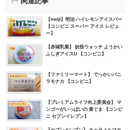
関連記事
【meiji】明治 ハイレモンアイスバー
氷菓
【コンビニ スーパー アイス レビュ
ー】
【赤城乳業】 妖怪ウォッチ ようかい
氷菓
ふしぎアイスU 【コンビニ】
【ファミリーマート】 でっかいバニ
おすすめアイス
ラモナカ 【コンビニ】
【プレミアムライフ向上委員会】 マ
セブンイレブン
ンゴーがいっぱいの 黄ぐま 【コンビ
ニ セブンイレブン】
【セブンイレブン】 キャラメルマカ