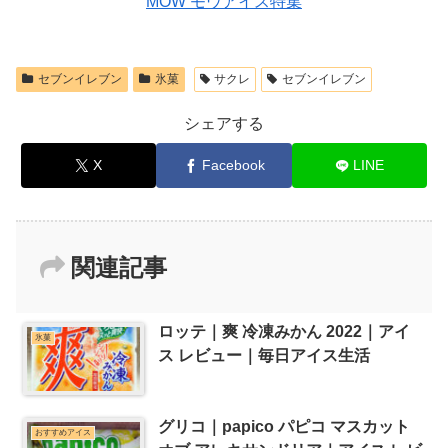
MOW モウアイス特集
セブンイレブン
氷菓
サクレ
セブンイレブン
シェアする
X
Facebook
LINE
関連記事
ロッテ｜爽 冷凍みかん 2022｜アイ
氷菓
ス レビュー｜毎日アイス生活
グリコ｜papico パピコ マスカット
おすすめアイス