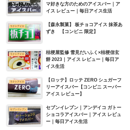
マ好きな方のためのアイスバー｜ア
イス レビュー｜毎日アイス生活
【森永製菓】 板チョコアイス 抹茶あ
ラクトアイス
ずき 【コンビニ 限定】
桔梗屋監修 雪見だいふく×桔梗信玄
ラクトアイス
餅 2023｜アイス レビュー｜毎日ア
イス生活
【ロッテ】ロッテ ZERO シュガーフ
ラクトアイス
リーアイスバー【コンビニ スーパー
アイス レビュー】
セブンイレブン｜アンデイコ ガトー
セブンイレブン
ショコラアイスバー｜アイス レビュ
ー｜毎日アイス生活