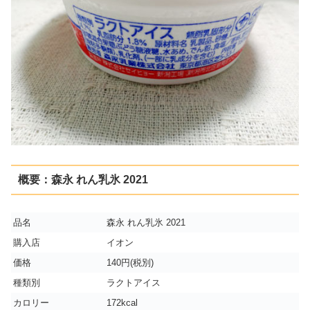
概要：森永 れん乳氷 2021
品名
森永 れん乳氷 2021
購入店
イオン
価格
140円(税別)
種類別
ラクトアイス
カロリー
172kcal