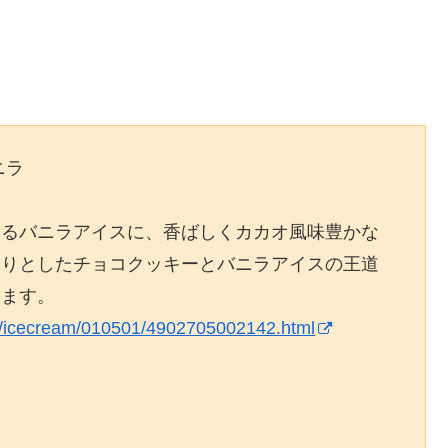
ニラ
あるバニラアイスに、香ばしくカカオ風味豊かな
とりとしたチョコクッキーとバニラアイスの王道
けます。
ets/icecream/010501/4902705002142.html