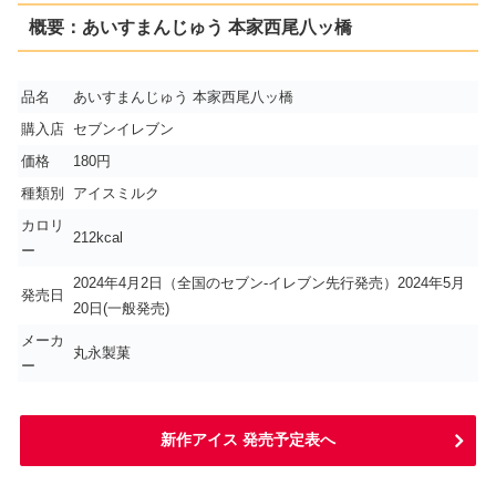
概要：あいすまんじゅう 本家西尾八ッ橋
品名
あいすまんじゅう 本家西尾八ッ橋
購入店
セブンイレブン
価格
180円
種類別
アイスミルク
カロリ
212kcal
ー
2024年4月2日（全国のセブン-イレブン先行発売）2024年5月
発売日
20日(一般発売)
メーカ
丸永製菓
ー
新作アイス 発売予定表へ