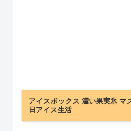
アイスボックス 濃い果実氷 マス
日アイス生活