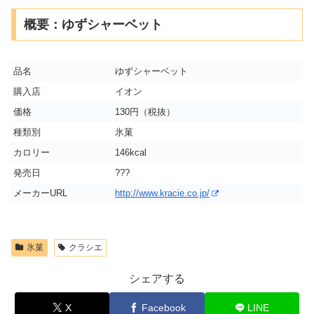
概要：ゆずシャーベット
品名
ゆずシャーベット
購入店
イオン
価格
130円（税抜）
種類別
氷菓
カロリー
146kcal
発売日
???
メーカーURL
http://www.kracie.co.jp/
氷菓
クラシエ
シェアする
X
Facebook
LINE