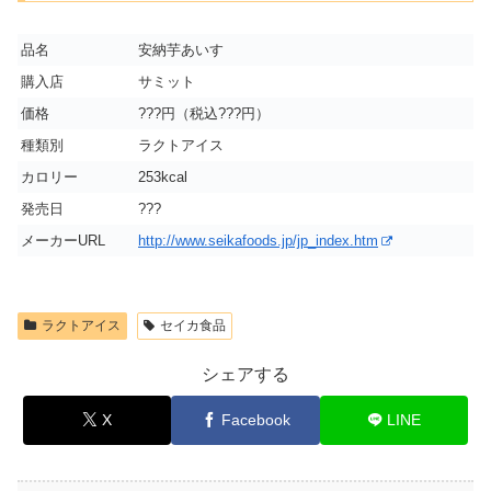
品名
安納芋あいす
購入店
サミット
価格
???円（税込???円）
種類別
ラクトアイス
カロリー
253kcal
発売日
???
メーカーURL
http://www.seikafoods.jp/jp_index.htm
ラクトアイス
セイカ食品
シェアする
X
Facebook
LINE