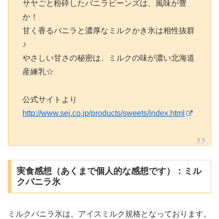
サヤごと粉砕したバニラビーンズは、風味が豊
か！
甘く香るバニラと濃厚なミルクかき氷は相性抜群
♪
やさしい甘さの秘密は、ミルクの味が濃い北海道
産練乳☆
公式サイトより
http://www.sej.co.jp/products/sweets/index.html
実食感想（あくまで個人的な感想です）：ミル
クバニラ氷
ミルクバニラ氷は、アイスミルク規格となっております。