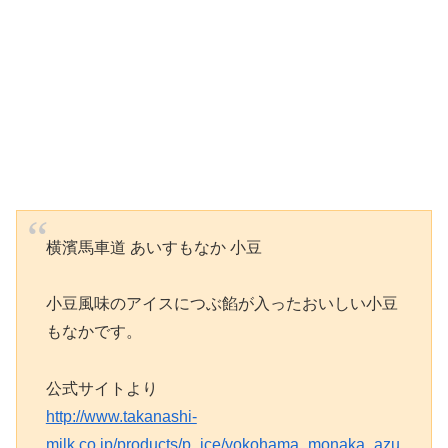
横濱馬車道 あいすもなか 小豆
小豆風味のアイスにつぶ餡が入ったおいしい小豆
もなかです。
公式サイトより
http://www.takanashi-
milk.co.jp/products/p_ice/yokohama_monaka_azu