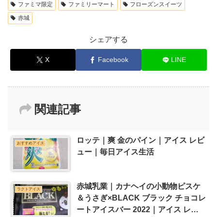
ファミマ限定
ファミリーマート
フローズンスイーツ
赤城
シェアする
X
Facebook
LINE
関連記事
ロッテ｜爽 金のパイン｜アイス レビ
おすすめアイス
ュー｜毎日アイス生活
赤城乳業｜カナヘイの小動物ピスケ
ラクトアイス
＆うさぎ×BLACK ブラック チョコレ
ートアイスバー 2022｜アイス レビ