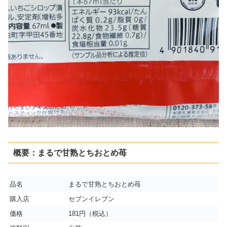
概要：まるで甘熟とちおとめ苺
品名
まるで甘熟とちおとめ苺
購入店
セブンイレブン
価格
181円（税込）