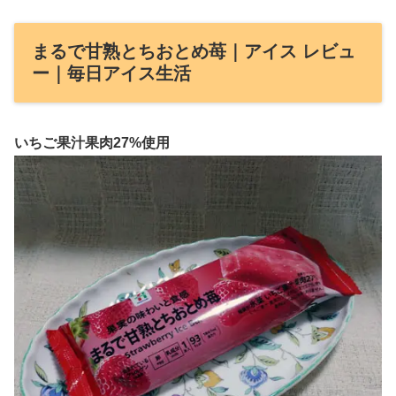
まるで甘熟とちおとめ苺｜アイス レビュ
ー｜毎日アイス生活
いちご果汁果肉27%使用