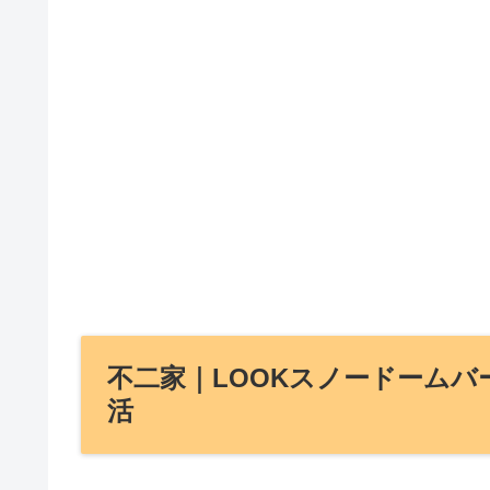
不二家｜LOOKスノードームバ
活