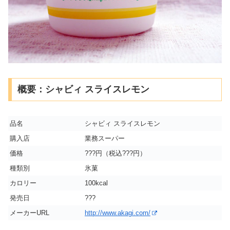
概要：シャビィ スライスレモン
品名
シャビィ スライスレモン
購入店
業務スーパー
価格
???円（税込???円）
種類別
氷菓
カロリー
100kcal
発売日
???
メーカーURL
http://www.akagi.com/