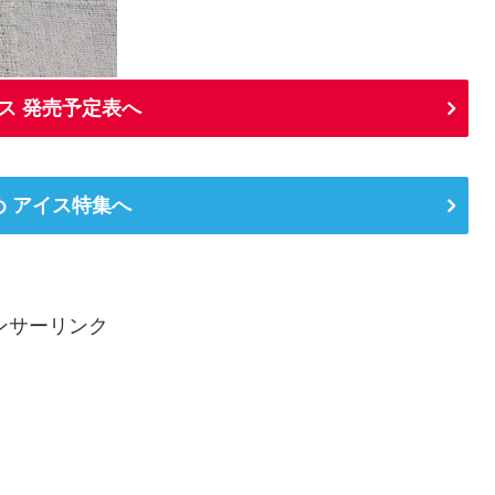
ス 発売予定表へ
め アイス特集へ
ンサーリンク